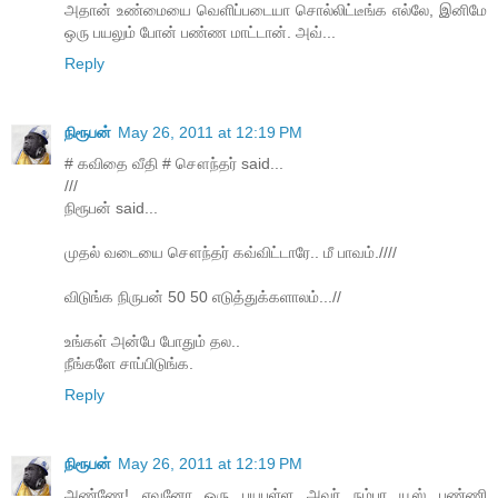
அதான் உண்மையை வெளிப்படையா சொல்லிட்டீங்க எல்லே, இனிமே
ஒரு பயலும் போன் பண்ண மாட்டான். அவ்...
Reply
நிரூபன்
May 26, 2011 at 12:19 PM
# கவிதை வீதி # சௌந்தர் said...
///
நிரூபன் said...
முதல் வடையை சௌந்தர் கவ்விட்டாரே.. மீ பாவம்.////
விடுங்க நிருபன் 50 50 எடுத்துக்களாலம்...//
உங்கள் அன்பே போதும் தல..
நீங்களே சாப்பிடுங்க.
Reply
நிரூபன்
May 26, 2011 at 12:19 PM
அண்ணே! எவனோ ஒரு பயபுள்ள அவர் நம்பர யூஸ் பண்ணி