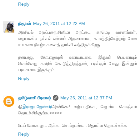
Reply
நிரூபன்
May 26, 2011 at 12:22 PM
அரசியல் அலப்பறை,சினிமா அரட்டை, காமெடி வசனங்கள்,
நையாண்டி நக்கல் எல்லாம் அருமையாக, காலத்திற்கேற்றாற் போல
சம கால நிகழ்வுகளைத் தாங்கி வந்திருக்கிறது.
தனபாலு, கோபாலுவுன் உரையாடலை. இருவர் பெயரையும்
வெவ்வேறு கலரில் கொடுத்திருந்தால், படிக்கும் போது இன்னும்
பரவசமாக இருக்கும்.
Reply
தமிழ்வாசி பிரகாஷ்
May 26, 2011 at 12:37 PM
@
இராஜராஜேஸ்வரி
அண்ணே! வழியாதிங்க, ஜொள்ள கொஞ்சம்
தொடச்சிக்குங்க.>>>>>
டேய் கோவாலு... அக்கா சொல்றாங்க... ஜொள்ள தொடச்சுக்க
Reply