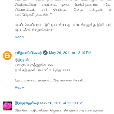
வெளிநாட்டுக்கு சாட்டிலைட் மூலமா பேசியிருக்காங்க. ஏதோ
தீவிரவாதிகள் சதி செய்ததா மொத என்குயரி ல
கண்டுபிடிச்சிருக்காங்க.//
அடிங் கொய்யாலா...இப்புடியா மேட்டரு. நம்ம போனுக்கு இனி யார்
ஆப்படிக்கப் போறாங்களோ.
Reply
தமிழ்வாசி பிரகாஷ்
May 26, 2011 at 12:19 PM
@
நிரூபன்
யாரையோ குத்துறீங்க பாஸ்...
நமக்குத் தான் புரியமாட்டேங்குது.>>>>
நிரு... யாரையும் குத்தல... அது உண்மை செய்தி.
Reply
இராஜராஜேஸ்வரி
May 26, 2011 at 12:21 PM
அண்ணே! வழியாதிங்க, ஜொள்ள கொஞ்சம் தொடச்சிக்குங்க.