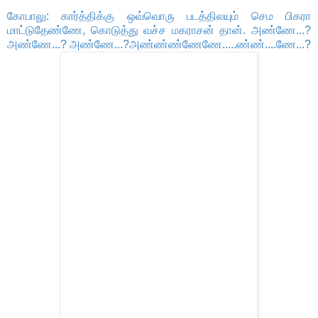
கோபாலு: கார்த்திக்கு ஒவ்வொரு படத்திலயும் செம பிகரா
மாட்டுதேண்ணே, கொடுத்து வச்ச மகராசன் தான். அண்ணே...?
அண்ணே...? அண்ணே...?அண்ண்ண்ணேணே.....ண்ண்....ணே...?