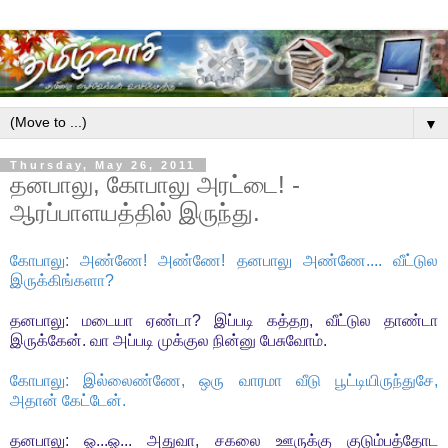
▼
Thursday, May 26, 2011
தனபாலு, கோபாலு அரட்டை! -
ஆரப்பாளயத்தில் இருந்து.
கோபாலு: அண்ணே! அண்ணே! தனபாலு அண்ணே.... வீட்டுல
இருக்கிங்களா?
தனபாலு: மடையா ஏண்டா? இப்படி கத்தற, வீட்டுல தாண்டா
இருக்கேன். வா அப்படி முக்குல நின்னு பேசுவோம்.
கோபாலு: இல்லைண்ணே, ஒரு வாரமா வீடு பூட்டியிருந்துசே,
அதான் கேட்டேன்.
தனபாலு: ஓ...ஓ... அதுவா, சகலை ஊருக்கு குடும்பத்தோட