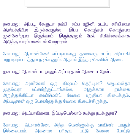
தனபாலு: அப்படி கேளுடா தம்பி. நம்ப ரஜினி உடம்பு சரியிலாம
ஆஸ்பத்திரில இருக்காருல்ல. இப்ப கொஞ்சம் கொஞ்சமா
முன்னேற்றமா இருக்காம். இருந்தாலும் மேல் சிகிச்சைக்காக
அடுத்த வாரம் லண்டன் போறாராம்.
கோபாலு: ஆமாண்ணே! எப்படியாவது தலைவரு உடம்பு சரியாகி
மறுபடியும் படத்துல நடிக்கணும். அதான் இந்த ரசிகனின் ஆசை.
தனபாலு: ஆமாண்டா, நானும் அப்படிதான் ஆசை படறேன்.
கோபாலு: அண்ணே! ஒரு விஷயம் தெரியுமா? ஜெயலலிதா
முதல்வரா உட்கார்ந்துட்டாங்கல்ல, அதுக்காக நாக்கை
அறுத்துக்கிட்டா கவர்மென்ட் வேலை உறுதியா கிடைக்கும்.
அப்படிதான் ஒரு பொண்ணுக்கு வேலை கிடைச்சிருக்கு.
தனபாலு: அடப்பாவிகளா, இப்படியெல்லாம் கூத்து நடக்குதா?
கோபாலு: ஆமாண்ணே, அந்த பெண்ணுக்கு உறவினர் யாரும்
இல்லையாம், அதனால பரிதாப பட்டு வேலை போட்டு