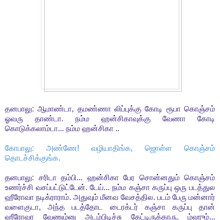
தனபாலு: ஆமாண்டா, தமண்ணா லிப்புக்கு கோடி ரூபா கொஞ்சம்
ஓவரு தாண்டா. நம்ம ஹன்சிகாவுக்கு வேணா கோடி
கொடுக்கலாம்டா... நம்ம ஹன்சிகா ..
கோபாலு: அண்ணே! வழியாதிங்க, ஜொள்ள கொஞ்சம்
தொடச்சிக்குங்க.
தனபாலு: சரிடா தம்பி... ஹன்சிகா பேர சொன்னதும் கொஞ்சம்
உணர்ச்சி வசப்பட்டுட்டேன். டேய்... நம்ம கஞ்சா கருப்பு ஒரு படத்துல
ஹீரோவா நடிக்ராராம். அதுவும் மீனவ வேசத்தில. படம் பேரு மன்னார்
வளைகுடா, அந்த படத்தோட டைரக்டர் கஞ்சா கருப்பு தான்
ஹீரோவா வேணும்னு அடம்பிடிச்சு கேட்டிருக்காரு. ம்ஹும்...