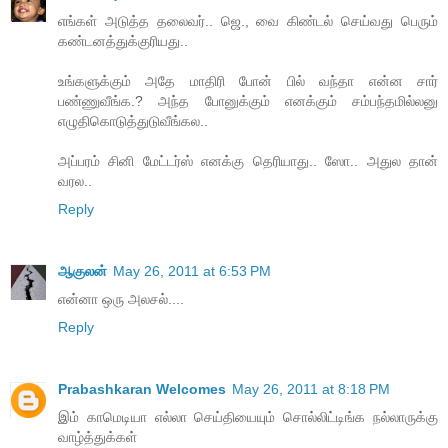
எங்கள் அடுத்த தலைவர்.. ஜெ., வை கிண்டல் செய்வது பெரும்
கண்டனத்துக்குரியது..
உங்களுக்கும் அதே மாதிரி போன் பில் வந்தா என்ன சார்
பண்ணுவீங்க.? அந்த போனுக்கும் எனக்கும் சம்பந்தமில்லனு
எழுதிகொடுத்துடுவீங்கல..
அப்பரம் சினி மேட்டர்ஸ் எனக்கு தெரியாது.. ஸோ.. அதுல தான்
வரல..
Reply
ஆகுலன்
May 26, 2011 at 6:53 PM
என்னா ஒரு அலசல்....
Reply
Prabashkaran Welcomes
May 26, 2011 at 8:18 PM
இம் காமெடியா எல்லா செய்தியையும் சொல்லிட்டிங்க நல்லாருக்கு
வாழ்த்துக்கள்