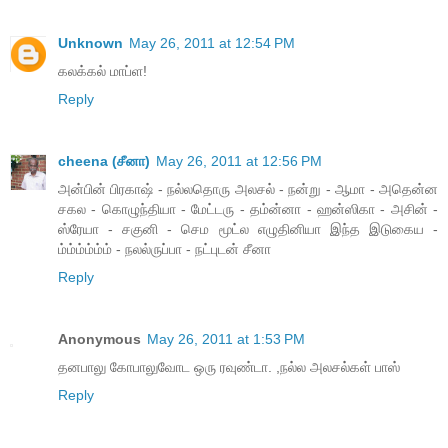
Unknown
May 26, 2011 at 12:54 PM
கலக்கல் மாப்ள!
Reply
cheena (சீனா)
May 26, 2011 at 12:56 PM
அன்பின் பிரகாஷ் - நல்லதொரு அலசல் - நன்று - ஆமா - அதென்ன
சகல - கொழுந்தியா - மேட்டரு - தம்ன்னா - ஹன்ஸிகா - அசின் -
ஸ்ரேயா - சகுனி - செம மூட்ல எழுதினியா இந்த இடுகைய -
ம்ம்ம்ம்ம்ம் - நலல்ருப்பா - நட்புடன் சீனா
Reply
Anonymous
May 26, 2011 at 1:53 PM
தனபாலு கோபாலுவோட ஒரு ரவுண்டா. ,நல்ல அலசல்கள் பாஸ்
Reply