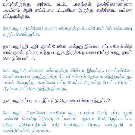
வாழ்ந்திருக்கு. அதோட உடம்பு பாகங்கள் ஒண்ணொண்ணா
பலவீனம் ஆகி சாப்பிடாம பட்டினியா இருந்து தன்னோட உயிரை
விட்டிருக்குது.
கோபாலு: அண்ணே! சுமாரா உங்களுக்கு டெலிபோன் பில் எவ்வளவு
வரும். சொல்லுங்க.
தனபாலு: ஹி...ஹி...நான் போனே பண்றது இல்லை. எப்பவுமே மிஸ்டு
கால் தான். நம்ம ஏமாந்த பயலுக இருக்கிற வரை மிஸ்டு காலு தான்
கொடுப்பேண்டா.
கோபாலு: அண்ணே! உங்களுக்கு சிரிப்பா இருக்கு. பாவம்ண்ணே
சென்னையில ஒருத்தருக்கு 41 லட்சம் பில் தோகை வந்திருக்குது.
பாவம் அவருக்கு கண்ணே கட்டி போச்சு. அரண்டு போய் கமிசனர்
ஆபீசுல புகார் கொடுத்திருக்காரு.
தனபாலு: எப்படிடா... இம்புட்டு தொகை பில்லா வந்துச்சு?
கோபாலு: அண்ணே! எவனோ ஒரு பயபுள்ள அவர் நம்பர யூஸ்
பண்ணி வெளிநாட்டுக்கு சாட்டிலைட் மூலமா பேசியிருக்காங்க.
ஏதோ தீவிரவாதிகள் சதி செய்ததா மொத என்குயரி ல
கண்டுபிடிச்சிருக்காங்க.