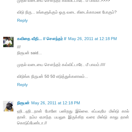
முதல் வடையை சௌந்தர் கவ்விட்டாரே.. மீ பாவம்.>>>>
விடு நிரு... உங்களுக்கும் ஒரு வடை கிடைக்காமலா போகும்?
Reply
கவிதை வீதி... // சௌந்தர் //
May 26, 2011 at 12:18 PM
///
நிரூபன் said...
முதல் வடையை சௌந்தர் கவ்விட்டாரே.. மீ பாவம்.////
விடுங்க நிருபன் 50 50 எடுத்துக்களாலம்...
Reply
நிரூபன்
May 26, 2011 at 12:18 PM
ஹி...ஹி...நான் போனே பண்றது இல்லை. எப்பவுமே மிஸ்டு கால்
தான். நம்ம ஏமாந்த பயலுக இருக்கிற வரை மிஸ்டு காலு தான்
கொடுப்பேண்டா.//