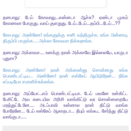
தனபாலு: டேய் கோவாலு...என்னடா ஆச்சு? ஏண்டா முகம்
கோணலா போகுது. வாய் குளறுது. டேய்..டேய்...தம்பி...டேய்...??
கோபாலு: அண்ணே! உங்களுக்கு சனி வந்திருச்சு. உங்க பின்னாடி
திரும்பி பாருங்க.... அக்கா கோவமா நிக்கறாங்க.
தனபாலு: அக்காவா.... உனக்கு தான் அக்காவே இல்லையே, யாருடா
புதுசா?
கோபாலு: அண்ணே! நான் அக்கான்னு சொன்னது உங்க
பொண்டாட்டிய... அண்ணே! நான் எஸ்கேப் ஆயிடுறேன்... நீங்க
எப்படியோ சமாளிச்சுக்கங்க.
தனபாலு: அய்யோ...எம் பொண்டாட்டியா. டேய் மவனே உன்கிட்ட
பேசிட்டே அவ கடையில அரிசி வாங்கிட்டு வர சொன்னதையே
மறந்துட்டேனே.... அடப்பாவி உன்னால நான் திட்டு வாங்க
போறேனே... டேய் எஸ்கேப் ஆகாதடா... நீயும் எங்கூட சேர்ந்து திட்டு
வாங்குடா.....